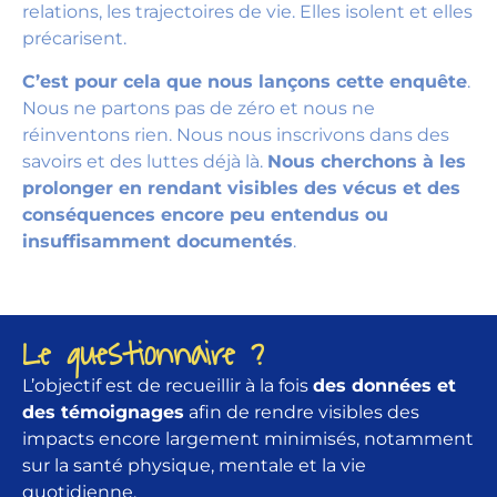
relations, les trajectoires de vie. Elles isolent et elles
précarisent.
C’est pour cela que nous lançons cette enquête
.
Nous ne partons pas de zéro et nous ne
réinventons rien. Nous nous inscrivons dans des
savoirs et des luttes déjà là.
Nous cherchons à les
prolonger en rendant visibles des vécus et des
conséquences encore peu entendus ou
insuffisamment documentés
.
Le questionnaire ?
L’objectif est de recueillir à la fois
des données et
des témoignages
afin de rendre visibles des
impacts encore largement minimisés, notamment
sur la santé physique, mentale et la vie
quotidienne.