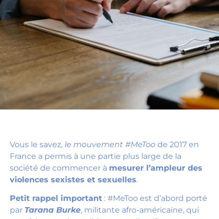
Vous le savez,
le mouvement #MeToo
de 2017 en
France a permis à une partie plus large de la
société de commencer à
mesurer l’ampleur des
violences sexistes et sexuelles
.
Petit rappel important
: #MeToo est d’abord porté
par
Tarana Burke
, militante afro-américaine, qui